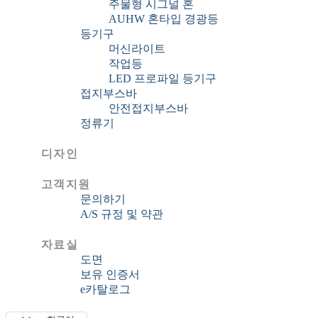
주물형 시그널 혼
AUHW 혼타입 경광등
등기구
머신라이트
작업등
LED 프로파일 등기구
접지부스바
안전접지부스바
정류기
디자인
고객지원
문의하기
A/S 규정 및 약관
자료실
도면
보유 인증서
e카탈로그